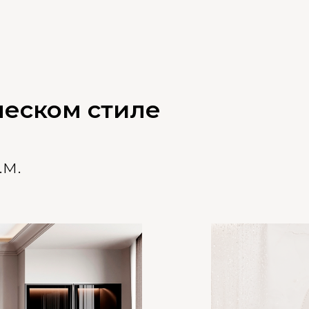
ческом стиле
.м.